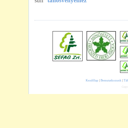
suli"
tanösvényeihez
Kezdőlap
|
Bemutatkozunk
|
Tá
Copy