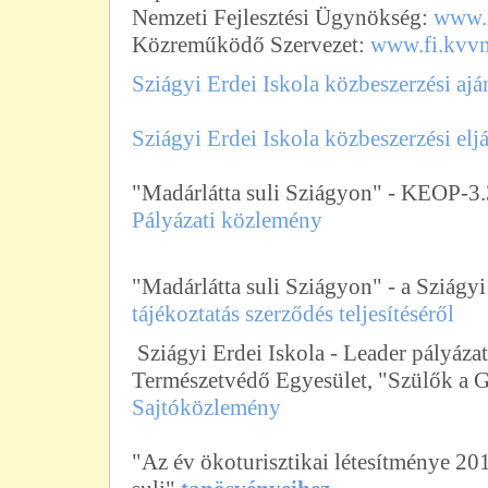
Nemzeti Fejlesztési Ügynökség:
www.
Közreműködő Szervezet:
www.fi.kvv
Sziágyi Erdei Iskola közbeszerzési aján
Sziágyi Erdei Iskola közbeszerzési eljá
"Madárlátta suli Sziágyon" - KEOP-3
Pályázati közlemény
"Madárlátta suli Sziágyon" - a Sziágy
tájékoztatás szerződés teljesítéséről
Sziágyi Erdei Iskola - Leader pályáza
Természetvédő Egyesület, "Szülők a 
Sajtóközlemény
"Az év ökoturisztikai létesítménye 20